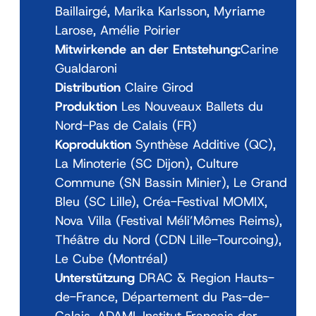
Baillairgé, Marika Karlsson, Myriame
Larose, Amélie Poirier
Mitwirkende an der Entstehung:
Carine
Gualdaroni
Distribution
Claire Girod
Produktion
Les Nouveaux Ballets du
Nord-Pas de Calais (FR)
Koproduktion
Synthèse Additive (QC),
La Minoterie (SC Dijon), Culture
Commune (SN Bassin Minier), Le Grand
Bleu (SC Lille), Créa-Festival MOMIX,
Nova Villa (Festival Méli’Mômes Reims),
Théâtre du Nord (CDN Lille-Tourcoing),
Le Cube (Montréal)
Unterstützung
DRAC & Region Hauts-
de-France, Département du Pas-de-