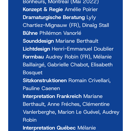
Bonheurs, Montréal (Mai 2022)
Konzept & Regie
Amélie Poirier
Dramaturgische Beratung
Lyly
Chartiez-Mignauw (FR), Dinaïg Stall
Bühne
Philémon Vanorlé
Sounddesign
Mariane Berthault
Lichtdesign
Henri-Emmanuel Doublier
Formbau
Audrey Robin (FR), Mélanie
Baillairgé, Gabrielle Chabot, Elisabeth
Bosquet
Sitzkonstruktionen
Romain Crivellari,
Pauline Caenen
Interpretation Frankreich
Mariane
Berthault, Anne Fréches, Clémentine
Vanlerberghe, Marion Le Guével, Audrey
Robin
Interpretation Québec
Mélanie