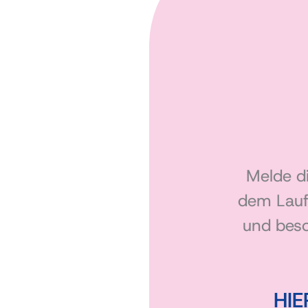
Melde d
dem Lauf
und beso
HI