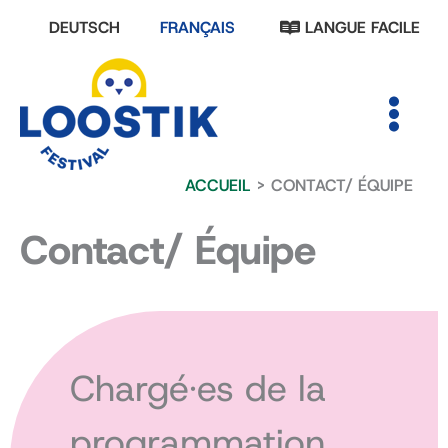
Aller
DEUTSCH
FRANÇAIS
LANGUE FACILE
au
contenu
MAIN
MENU
ACCUEIL
CONTACT/ ÉQUIPE
Contact/ Équipe
Chargé·es de la
programmation